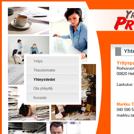
Yht
Yritys
Yritysp
Roihuvuor
Tilauslomake
00820 Hel
Yhteystiedot
Laskutus 
Ota yhteyttä
Kuvasto
Markku T
040 590 5
markku.ta